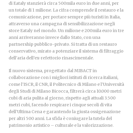
di Eataly stanzierà circa 500mila euro in due anni, per
un totale di 1 milione. La cifra comprende il restauro e la
comunicazione, per portare sempre più turisti in Italia,
attraverso una campagna di sensibilizzazione negli
store Eataly nel mondo. Un milione e 200mila euro in tre
anni arriveranno invece dallo Stato, con una
partnership pubblico-privato. Si tratta di un restauro
conservativo, mirato a potenziare il sistema di filtraggio
dell’aria dell’ex-refettorio rinascimentale.
Il nuovo sistema, progettato dal MIBACT in
collaborazione con i migliori istituti di ricerca italiani,
come l’ISCR, il CNR, il Politecnico di Milano e l’Università
degli Studi di Milano Bicocca, filtrerà circa 10.000 metri
cubi di aria pulita al giorno, rispetto agli attuali 3.500
metri cubi, facendo respirare i cinque secoli di vita
dell’Ultima Cena e garantendo la giusta ossigenazione
per altri 500 anni. La sfida è coniugare la tutela del
patrimonio artistico – culturale e la valorizzazione.