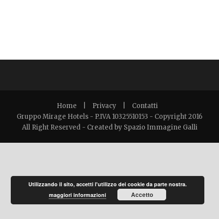
Book Now
Italiano
Home
|
Privacy
|
Contatti
Gruppo Mirage Hotels - P.IVA 10325510153 - Copyright 2016
All Right Reserved -
Created by Spazio Immagine Galli
Utilizzando il sito, accetti l'utilizzo dei cookie da parte nostra.
Accetto
maggiori informazioni